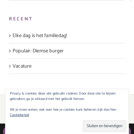
RECENT
Elke dag is het familiedag!
Populair: Diemse burger
Vacature
Privacy & cookies: deze site gebruikt cookies. Door deze site te blijven
gebruiken, ga je akkoord met het gebruik hiervan.
© Copyright 2020 -
2026 |
Trefpunt Didam
| Dev. M.Mom | Alle rechten
Wil je meer weten, ook over hoe je cookies kunt beheren, kijk dan hier:
voorbehouden |
Privacyverklaring
Cookiebeleid
BEL NU
NAVIGEER