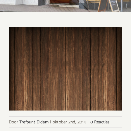
Door
Trefpunt Didam
|
oktober 2nd, 2014
|
0 Reacties