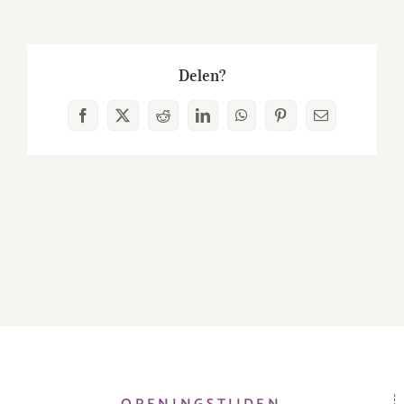
Delen?
Facebook
X
Reddit
LinkedIn
WhatsApp
Pinterest
E-
mail