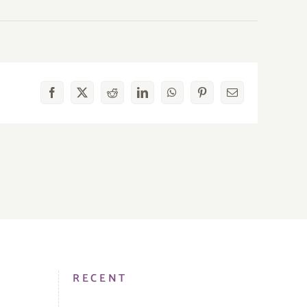
Facebook
X
Reddit
LinkedIn
WhatsApp
Pinterest
E-
mail
RECENT