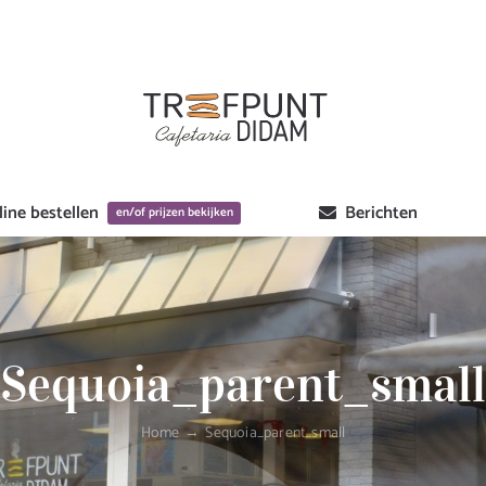
ine bestellen
Berichten
en/of prijzen bekijken
Sequoia_parent_small
Home
Sequoia_parent_small