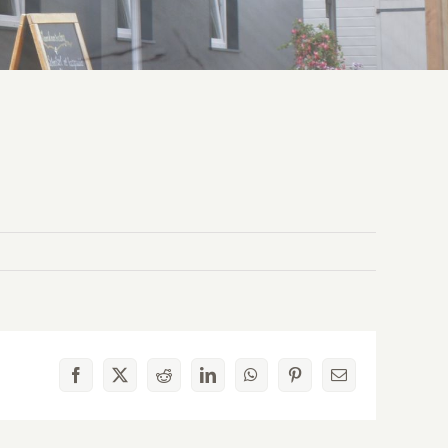
Facebook
X
Reddit
LinkedIn
WhatsApp
Pinterest
E-
mail