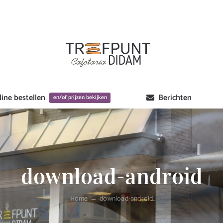
ine bestellen
Berichten
en/of prijzen bekijken
download-android
Home
download-android