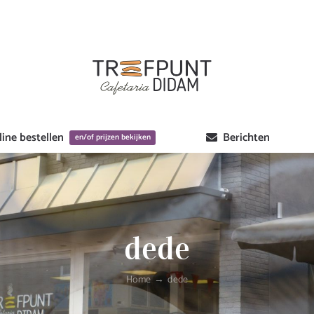
ine bestellen
Berichten
en/of prijzen bekijken
dede
Home
dede