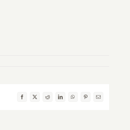
Facebook
X
Reddit
LinkedIn
WhatsApp
Pinterest
E-
mail