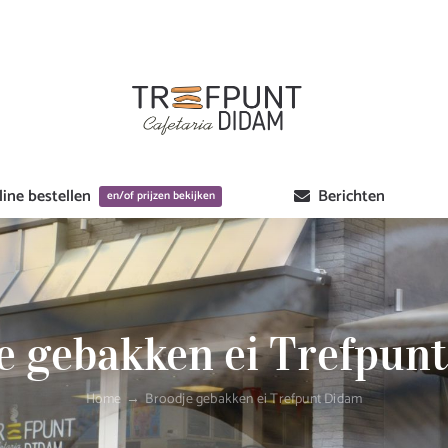
ine bestellen
Berichten
en/of prijzen bekijken
e gebakken ei Trefpun
Home
Broodje gebakken ei Trefpunt Didam