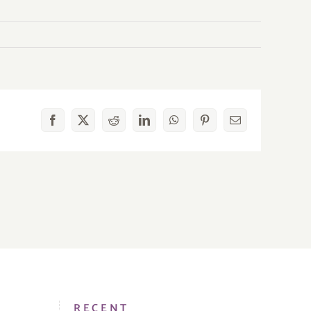
Facebook
X
Reddit
LinkedIn
WhatsApp
Pinterest
E-
mail
RECENT